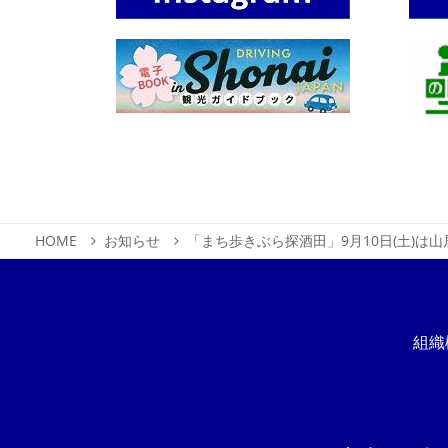
HOME
お知らせ
「まち歩きぶら探酒田」9月10日(土)は
組織