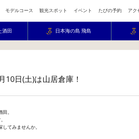
モデルコース
観光スポット
イベント
たびの予約
アク
た酒田
日本海の島 飛島
10日(土)は山居倉庫！
酒田。
す。
探してみませんか。