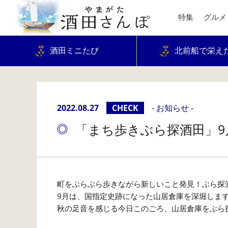
特集
グルメ
酒田ミニたび
北前船で栄え
2022.08.27
CHECK
- お知らせ -
「まち歩きぶら探酒田」9月
町をぶらぶら歩きながら新しいこと発見！ぶら探
9月は、国指定史跡になった山居倉庫を深堀しま
秋の足音を感じる今日このごろ、山居倉庫をぶら