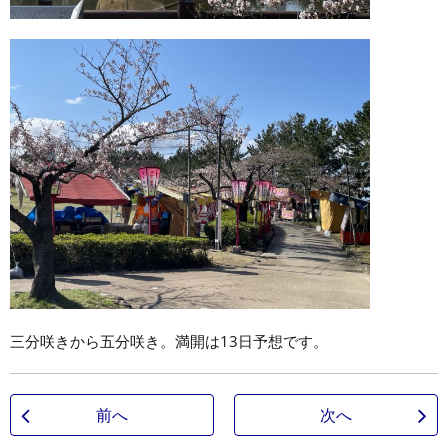
三分咲きから五分咲き。満開は13日予想です。
前へ
次へ