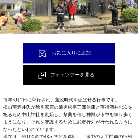
毎年5月1日に挙行され、藩政時代を偲ばせる行事です。
松山藩酒井氏が徳川家康の嫡男松平三郎信康と藩祖酒井忠次を
祀るため中山神社を創始し、祭典を催し神輿が市中を練り歩く
ようになり、それを警護するために武者行列が行われるように
なったといわれています。
現在は、約100名で4Kmほどを巡回し、途中の大手門前の行列