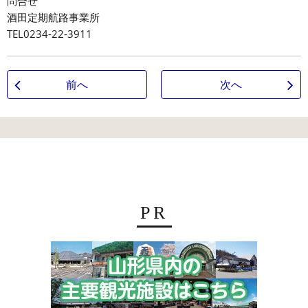
問合せ
酒田定期航路事業所
TEL0234-22-3911
前へ
次へ
PR