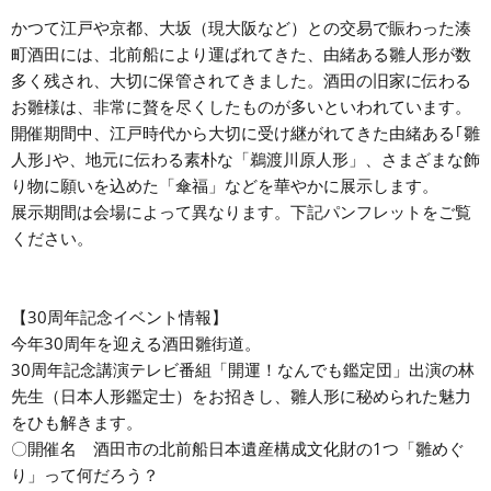
かつて江戸や京都、大坂（現大阪など）との交易で賑わった湊
町酒田には、北前船により運ばれてきた、由緒ある雛人形が数
多く残され、大切に保管されてきました。酒田の旧家に伝わる
お雛様は、非常に贅を尽くしたものが多いといわれています。
開催期間中、江戸時代から大切に受け継がれてきた由緒ある｢雛
人形｣や、地元に伝わる素朴な「鵜渡川原人形」、さまざまな飾
り物に願いを込めた「傘福」などを華やかに展示します。
展示期間は会場によって異なります。下記パンフレットをご覧
ください。
【30周年記念イベント情報】
今年30周年を迎える酒田雛街道。
30周年記念講演テレビ番組「開運！なんでも鑑定団」出演の林
先生（日本人形鑑定士）をお招きし、雛人形に秘められた魅力
をひも解きます。
〇開催名 酒田市の北前船日本遺産構成文化財の1つ「雛めぐ
り」って何だろう？