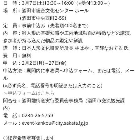
日 時：3月7日(土)13:30～16:00（※受付13:00～）
場 所：酒田市総合文化センター ホール
（酒田市中央西町2-59)
定 員：事前申込み（先着順400名まで）
内 容：雛人形の基礎知識や庄内地域独自の特徴などの講演、
参加者が持ち込んだ物品の鑑定や解説
講 師：日本人形文化研究所所長 林はやし 直輝なおてる 氏
費 用：無料
申 込：2月2日(月)～27日(金)
申込方法：期間内に事務局へ申込フォーム、または電話、メー
ル
(※必ず氏名、電話番号を明記または入力のこと)
＞申込フォームはこちら
問合せ：酒田雛街道実行委員会事務局（酒田市交流観光課
内）
電 話：0234-26-5759
メール：event-kankou@city.sakata.lg.jp
〇鑑定希望者募集します