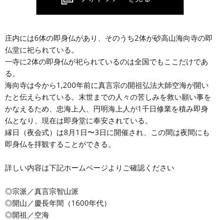
庄内には6体の即身仏があり、そのうち2体が砂高山海向寺の即
仏堂に祀られている。
一寺に2体の即身仏が祀られているのは全国でもここだけであ
る。
海向寺は今から1,200年前に真言宗の開祖弘法大師空海が開い
たと伝えられている。末世までの人々の苦しみを救い願い事を
かなえるため、忠海上人、円明海上人が1千日修業を積み即身
仏となり、現在は即身堂に奉安されている。
縁日（夜会式）は8月1日〜3日に開催され、この間は夜間にも
即身仏を拝観することができる。
詳しい内容は下記ホームページよりご確認ください
◎宗派／真言宗智山派
◎開山／慶長年間（1600年代）
◎開祖／空海